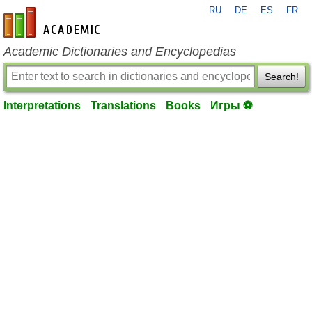
RU
DE
ES
FR
en-academic.com
Academic Dictionaries and Encyclopedias
Search!
Interpretations
Translations
Books
Игры ⚽