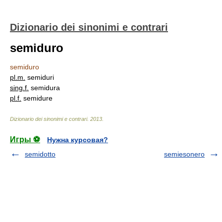
Dizionario dei sinonimi e contrari
semiduro
semiduro
pl.
m.
semiduri
sing.
f.
semidura
pl.
f.
semidure
Dizionario dei sinonimi e contrari
.
2013
.
Игры ⚽
Нужна курсовая?
semidotto
semiesonero