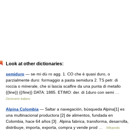
Look at other dictionaries:
semiduro
— se·mi·dù·ro agg. 1. CO che è quasi duro, o
parzialmente duro: formaggio a pasta semidura 2. TS petr. di
roccia o minerale, che si lascia scalfire da una punta di metallo
{{line}} {{/line}} DATA: 1885. ETIMO: der. di 1duro con semi …
Dizionario italiano
Alpina Colombia
— Saltar a navegación, búsqueda Alpina[1] es
una multinacional productora [2] de alimentos, fundada en
Colombia, hace 64 años [3] . Alpina fabrica, transforma, desarrolla,
distribuye, importa, exporta, compra y vende prod …
Wikipedia